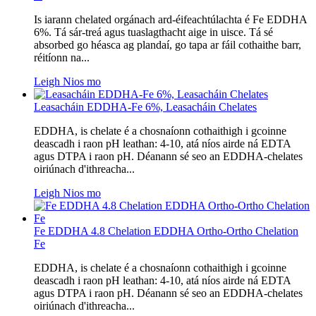
Is iarann ​​chelated orgánach ard-éifeachtúlachta é Fe EDDHA
6%. Tá sár-treá agus tuaslagthacht aige in uisce. Tá sé
absorbed go héasca ag plandaí, go tapa ar fáil cothaithe barr,
réitíonn na...
Leigh Nios mo
Leasacháin EDDHA-Fe 6%, Leasacháin Chelates
EDDHA, is chelate é a chosnaíonn cothaithigh i gcoinne
deascadh i raon pH leathan: 4-10, atá níos airde ná EDTA
agus DTPA i raon pH. Déanann sé seo an EDDHA-chelates
oiriúnach d'ithreacha...
Leigh Nios mo
Fe EDDHA 4.8 Chelation EDDHA Ortho-Ortho Chelation
Fe
EDDHA, is chelate é a chosnaíonn cothaithigh i gcoinne
deascadh i raon pH leathan: 4-10, atá níos airde ná EDTA
agus DTPA i raon pH. Déanann sé seo an EDDHA-chelates
oiriúnach d'ithreacha...