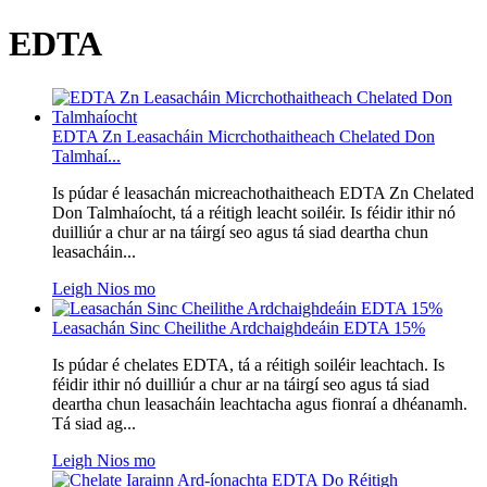
EDTA
EDTA Zn Leasacháin Micrchothaitheach Chelated Don
Talmhaí...
Is púdar é leasachán micreachothaitheach EDTA Zn Chelated
Don Talmhaíocht, tá a réitigh leacht soiléir. Is féidir ithir nó
duilliúr a chur ar na táirgí seo agus tá siad deartha chun
leasacháin...
Leigh Nios mo
Leasachán Sinc Cheilithe Ardchaighdeáin EDTA 15%
Is púdar é chelates EDTA, tá a réitigh soiléir leachtach. Is
féidir ithir nó duilliúr a chur ar na táirgí seo agus tá siad
deartha chun leasacháin leachtacha agus fionraí a dhéanamh.
Tá siad ag...
Leigh Nios mo