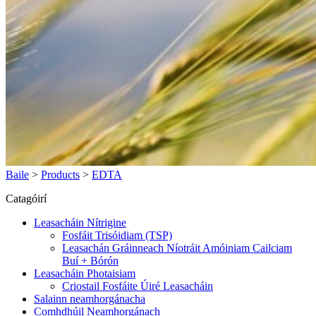
Baile
>
Products
>
EDTA
Catagóirí
Leasacháin Nítrigine
Fosfáit Trisóidiam (TSP)
Leasachán Gráinneach Níotráit Amóiniam Cailciam
Buí + Bórón
Leasacháin Photaisiam
Criostail Fosfáite Úiré Leasacháin
Salainn neamhorgánacha
Comhdhúil Neamhorgánach