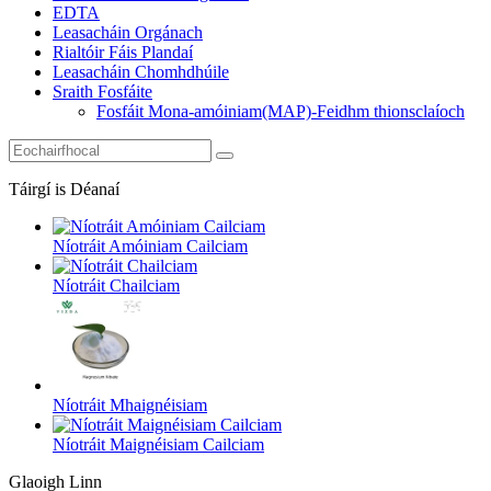
EDTA
Leasacháin Orgánach
Rialtóir Fáis Plandaí
Leasacháin Chomhdhúile
Sraith Fosfáite
Fosfáit Mona-amóiniam(MAP)-Feidhm thionsclaíoch
Táirgí is Déanaí
Níotráit Amóiniam Cailciam
Níotráit Chailciam
Níotráit Mhaignéisiam
Níotráit Maignéisiam Cailciam
Glaoigh Linn