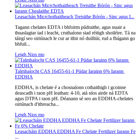
Leasachán Micrchothaitheach Treisithe Bórón - Sinc agus I...
Tagann chelates EDTA i bhfoirm púdraithe, agus nuair a
thuaslagtar iad i leacht, cruthaíonn siad réitigh shoiléire. Tá na
táirgí seo oiriúnach le cur ar ithir nó duilliúr, rud a fhágann go
bhfuil...
Leigh Nios mo
Talmhaíocht CAS 16455-61-1 Púdar Iarainn 6% Iarann ​​
EDDHA
EDDHA, is chelate é a chosnaíonn cothaithigh i gcoinne
deascadh i raon pH leathan: 4-10, atá níos airde ná EDTA
agus DTPA i raon pH. Déanann sé seo an EDDHA-chelates
oiriúnach d'ithreacha...
Leigh Nios mo
Leasacháin EDDHA EDDHA Fe Chelate Fertilizer Iarann ​​Fe
...