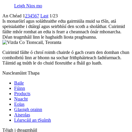
Leigh Nios mo
An Chéad
1
2
3
4
5
6
7
Last
1/23
Is monaróirí agus soláthraithe edta gairmiúla muid sa tSín, atá
speisialaithe i dtáirgí agus seirbhísí den scoth a sholáthar. Cuirimid
fáilte mhór romhat an edta is fearr a cheannach ónár mhonarcha.
Déan teagmháil linn le haghaidh liosta praghsanna.
Cuirimid fáilte ó chroí roimh chairde ó gach cearn den domhan chun
comhoibriú linn ar bhonn na sochar frithpháirteach fadtéarmach.
Táimid ag tnúth le do chuid fiosruithe a fháil go luath.
Nascleanúint Thapa
Baile
Fúinn
Products
Nuacht
Eolas
Glaoigh orainn
Aiseolas
Léarscáil an tSuímh
Téigh i dteagmháil