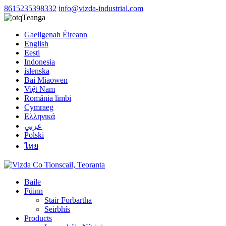
8615235398332
info@vizda-industrial.com
Teanga
Gaeilgenah Éireann
English
Eesti
Indonesia
íslenska
Bai Miaowen
Việt Nam
România limbi
Cymraeg
Ελληνικά
عربي
Polski
ไทย
Baile
Fúinn
Stair Forbartha
Seirbhís
Products