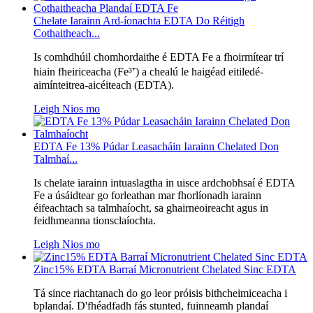
Chelate Iarainn Ard-íonachta EDTA Do Réitigh
Cothaitheach...
Is comhdhúil chomhordaithe é EDTA Fe a fhoirmítear trí
hiain fheiriceacha (Fe³⁺) a chealú le haigéad eitiledé-
aimínteitrea-aicéiteach (EDTA).
Leigh Nios mo
EDTA Fe 13% Púdar Leasacháin Iarainn Chelated Don
Talmhaí...
Is chelate iarainn intuaslagtha in uisce ardchobhsaí é EDTA
Fe a úsáidtear go forleathan mar fhorlíonadh iarainn
éifeachtach sa talmhaíocht, sa ghairneoireacht agus in
feidhmeanna tionsclaíochta.
Leigh Nios mo
Zinc15% EDTA Barraí Micronutrient Chelated Sinc EDTA
Tá since riachtanach do go leor próisis bithcheimiceacha i
bplandaí. D'fhéadfadh fás stunted, fuinneamh plandaí