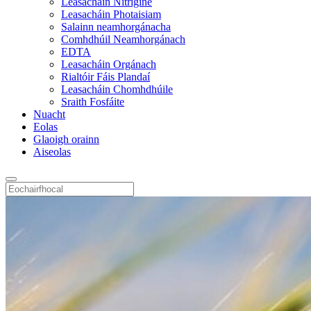
Leasacháin Nítrigine
Leasacháin Photaisiam
Salainn neamhorgánacha
Comhdhúil Neamhorgánach
EDTA
Leasacháin Orgánach
Rialtóir Fáis Plandaí
Leasacháin Chomhdhúile
Sraith Fosfáite
Nuacht
Eolas
Glaoigh orainn
Aiseolas