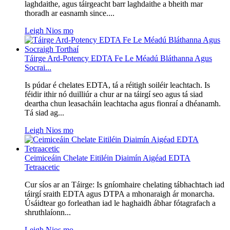
laghdaithe, agus táirgeacht barr laghdaithe a bheith mar
thoradh ar easnamh since....
Leigh Nios mo
Táirge Ard-Potency EDTA Fe Le Méadú Bláthanna Agus
Socrai...
Is púdar é chelates EDTA, tá a réitigh soiléir leachtach. Is
féidir ithir nó duilliúr a chur ar na táirgí seo agus tá siad
deartha chun leasacháin leachtacha agus fionraí a dhéanamh.
Tá siad ag...
Leigh Nios mo
Ceimiceáin Chelate Eitiléin Diaimín Aigéad EDTA
Tetraacetic
Cur síos ar an Táirge: Is gníomhaire chelating tábhachtach iad
táirgí sraith EDTA agus DTPA a mhonaraigh ár monarcha.
Úsáidtear go forleathan iad le haghaidh ábhar fótagrafach a
shruthlaíonn...
Leigh Nios mo