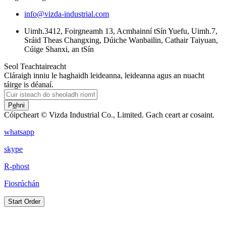
info@vizda-industrial.com
Uimh.3412, Foirgneamh 13, Acmhainní tSín Yuefu, Uimh.7,
Sráid Theas Changxing, Dúiche Wanbailin, Cathair Taiyuan,
Cúige Shanxi, an tSín
Seol Teachtaireacht
Cláraigh inniu le haghaidh leideanna, leideanna agus an nuacht
táirge is déanaí.
Pe̲hni
Cóipcheart © Vizda Industrial Co., Limited. Gach ceart ar cosaint.
whatsapp
skype
R-phost
Fiosrúchán
Start Order