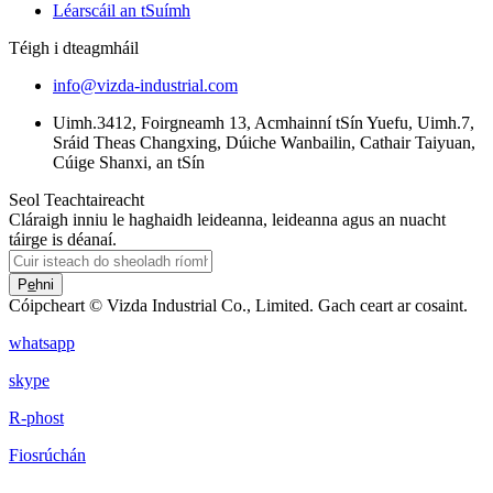
Léarscáil an tSuímh
Téigh i dteagmháil
info@vizda-industrial.com
Uimh.3412, Foirgneamh 13, Acmhainní tSín Yuefu, Uimh.7,
Sráid Theas Changxing, Dúiche Wanbailin, Cathair Taiyuan,
Cúige Shanxi, an tSín
Seol Teachtaireacht
Cláraigh inniu le haghaidh leideanna, leideanna agus an nuacht
táirge is déanaí.
Pe̲hni
Cóipcheart © Vizda Industrial Co., Limited. Gach ceart ar cosaint.
whatsapp
skype
R-phost
Fiosrúchán