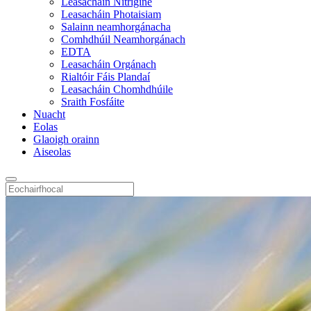
Leasacháin Nítrigine
Leasacháin Photaisiam
Salainn neamhorgánacha
Comhdhúil Neamhorgánach
EDTA
Leasacháin Orgánach
Rialtóir Fáis Plandaí
Leasacháin Chomhdhúile
Sraith Fosfáite
Nuacht
Eolas
Glaoigh orainn
Aiseolas