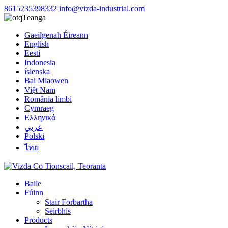
8615235398332
info@vizda-industrial.com
Teanga
Gaeilgenah Éireann
English
Eesti
Indonesia
íslenska
Bai Miaowen
Việt Nam
România limbi
Cymraeg
Ελληνικά
عربي
Polski
ไทย
Baile
Fúinn
Stair Forbartha
Seirbhís
Products