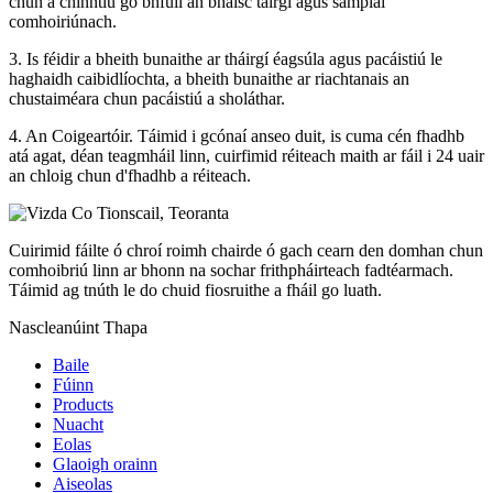
chun a chinntiú go bhfuil an bhaisc táirgí agus samplaí
comhoiriúnach.
3. Is féidir a bheith bunaithe ar tháirgí éagsúla agus pacáistiú le
haghaidh caibidlíochta, a bheith bunaithe ar riachtanais an
chustaiméara chun pacáistiú a sholáthar.
4. An Coigeartóir. Táimid i gcónaí anseo duit, is cuma cén fhadhb
atá agat, déan teagmháil linn, cuirfimid réiteach maith ar fáil i 24 uair
an chloig chun d'fhadhb a réiteach.
Cuirimid fáilte ó chroí roimh chairde ó gach cearn den domhan chun
comhoibriú linn ar bhonn na sochar frithpháirteach fadtéarmach.
Táimid ag tnúth le do chuid fiosruithe a fháil go luath.
Nascleanúint Thapa
Baile
Fúinn
Products
Nuacht
Eolas
Glaoigh orainn
Aiseolas