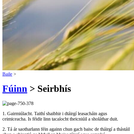
Baile
>
Fúinn
> Seirbhís
1. Gairmiúlacht. Taithí shaibhir i dtáirgí leasacháin agus
ceimiceacha. Is féidir linn tacaíocht theicniúil a sholáthar duit.
2. Tá ár saotharlann féin againn chun gach baisc de tháirgí a thástáil