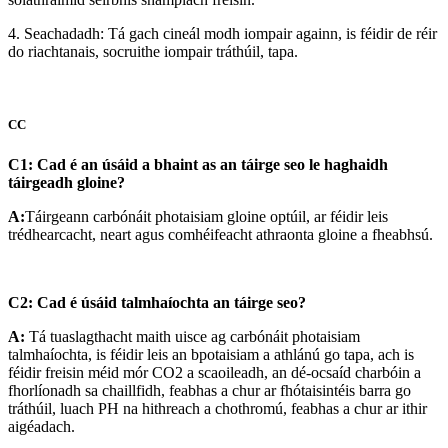
4. Seachadadh: Tá gach cineál modh iompair againn, is féidir de réir
do riachtanais, socruithe iompair tráthúil, tapa.
CC
C1: Cad é an úsáid a bhaint as an táirge seo le haghaidh
táirgeadh gloine?
A:
Táirgeann carbónáit photaisiam gloine optúil, ar féidir leis
trédhearcacht, neart agus comhéifeacht athraonta gloine a fheabhsú.
C2: Cad é úsáid talmhaíochta an táirge seo?
A:
Tá tuaslagthacht maith uisce ag carbónáit photaisiam
talmhaíochta, is féidir leis an bpotaisiam a athlánú go tapa, ach is
féidir freisin méid mór CO2 a scaoileadh, an dé-ocsaíd charbóin a
fhorlíonadh sa chaillfidh, feabhas a chur ar fhótaisintéis barra go
tráthúil, luach PH na hithreach a chothromú, feabhas a chur ar ithir
aigéadach.