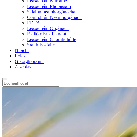
Leasacháin Nítrigine
Leasacháin Photaisiam
Salainn neamhorgánacha
Comhdhúil Neamhorgánach
EDTA
Leasacháin Orgánach
Rialtóir Fáis Plandaí
Leasacháin Chomhdhúile
Sraith Fosfáite
Nuacht
Eolas
Glaoigh orainn
Aiseolas