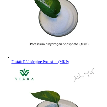
Fosfáit Dé-hidrigine Potaisiam (MKP)