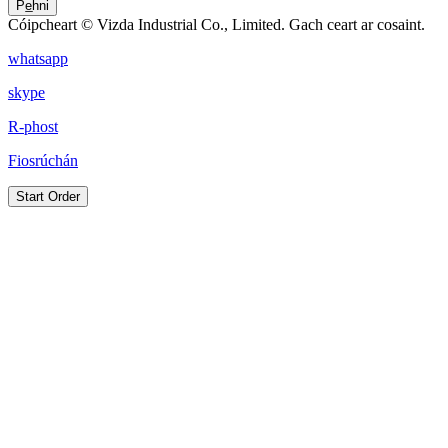
Pe̲hni
Cóipcheart © Vizda Industrial Co., Limited. Gach ceart ar cosaint.
whatsapp
skype
R-phost
Fiosrúchán
Start Order