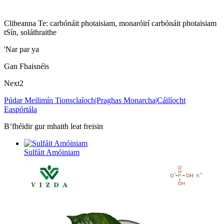
Clibeanna Te: carbónáit photaisiam, monaróirí carbónáit photaisiam
tSín, soláthraithe
'Nar par ya
Gan Fhaisnéis
Next2
Púdar Meilimín Tionsclaíoch|Praghas Monarcha|Cáilíocht
Easpórtála
B’fhéidir gur mhaith leat freisin
Sulfáit Amóiniam