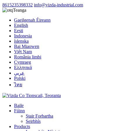
8615235398332
info@vizda-industrial.com
Teanga
Gaeilgenah Éireann
English
Eesti
Indonesia
íslenska
Bai Miaowen
Việt Nam
România limbi
Cymraeg
Ελληνικά
عربي
Polski
ไทย
Baile
Fúinn
Stair Forbartha
Seirbhís
Products