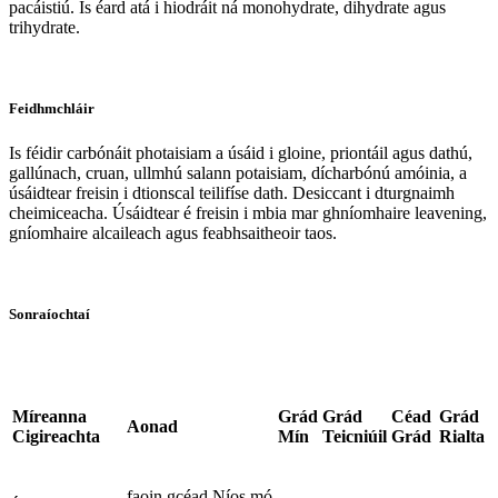
pacáistiú. Is éard atá i hiodráit ná monohydrate, dihydrate agus
trihydrate.
Feidhmchláir
Is féidir carbónáit photaisiam a úsáid i gloine, priontáil agus dathú,
gallúnach, cruan, ullmhú salann potaisiam, dícharbónú amóinia, a
úsáidtear freisin i dtionscal teilifíse dath. Desiccant i dturgnaimh
cheimiceacha. Úsáidtear é freisin i mbia mar ghníomhaire leavening,
gníomhaire alcaileach agus feabhsaitheoir taos.
Sonraíochtaí
Míreanna
Grád
Grád
Céad
Grád
Aonad
Cigireachta
Mín
Teicniúil
Grád
Rialta
faoin gcéad Níos mó