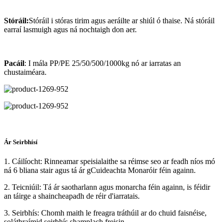
Stóráil:
Stóráil i stóras tirim agus aeráilte ar shiúl ó thaise. Ná stóráil
earraí lasmuigh agus ná nochtaigh don aer.
Pacáil
: I mála PP/PE 25/50/500/1000kg nó ar iarratas an
chustaiméara.
Ár Seirbhísí
1. Cáilíocht: Rinneamar speisialaithe sa réimse seo ar feadh níos mó
ná 6 bliana stair agus tá ár gCuideachta Monaróir féin againn.
2. Teicniúil: Tá ár saotharlann agus monarcha féin againn, is féidir
an táirge a shaincheapadh de réir d'iarratais.
3. Seirbhís: Chomh maith le freagra tráthúil ar do chuid faisnéise,
soláthraímid seirbhís shamplach freisin.