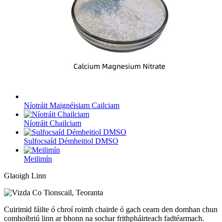
Níotráit Maignéisiam Cailciam
Níotráit Chailciam
Sulfocsaíd Démheitiol DMSO
Meilimín
Glaoigh Linn
Cuirimid fáilte ó chroí roimh chairde ó gach cearn den domhan chun
comhoibriú linn ar bhonn na sochar frithpháirteach fadtéarmach.