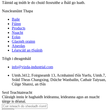
Táimid ag tnúth le do chuid fiosruithe a fháil go luath.
Nascleanúint Thapa
Baile
Fúinn
Products
Nuacht
Eolas
Glaoigh orainn
Aiseolas
Léarscáil an tSuímh
Téigh i dteagmháil
info@vizda-industrial.com
Uimh.3412, Foirgneamh 13, Acmhainní tSín Yuefu, Uimh.7,
Sráid Theas Changxing, Dúiche Wanbailin, Cathair Taiyuan,
Cúige Shanxi, an tSín
Seol Teachtaireacht
Cláraigh inniu le haghaidh leideanna, leideanna agus an nuacht
táirge is déanaí.