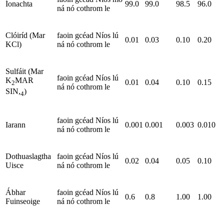
Íonachta
99.0
99.0
98.5
96.0
ná nó cothrom le
Clóiríd (Mar
faoin gcéad Níos lú
0.01
0.03
0.10
0.20
KCl)
ná nó cothrom le
Sulfáit (Mar
faoin gcéad Níos lú
K
MAR
0.01
0.04
0.10
0.15
2
ná nó cothrom le
SIN,
)
4
faoin gcéad Níos lú
Iarann
0.001
0.001
0.003
0.010
ná nó cothrom le
Dothuaslagtha
faoin gcéad Níos lú
0.02
0.04
0.05
0.10
Uisce
ná nó cothrom le
Ábhar
faoin gcéad Níos lú
0.6
0.8
1.00
1.00
Fuinseoige
ná nó cothrom le