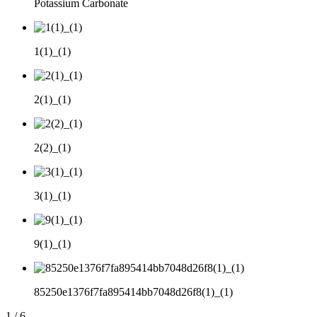
Potassium Carbonate
1(1)_(1)
2(1)_(1)
2(2)_(1)
3(1)_(1)
9(1)_(1)
85250e1376f7fa895414bb7048d26f8(1)_(1)
1
/
6