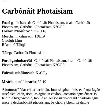
Carbónáit Photaisiam
Focal gaolmhar: sds Carbónáit Photaisiam, úsáidí Carbónáit
Photaisiam, Carbónáit Photaisiam K2CO3
Foirmle mhóilíneach: K
CO
2
3
Meáchan móilíneach: 138.19
Glaoigh Linn
Réamhrá Táirgí
Táirge:
Carbónáit Photaisiam
Focal gaolmhar:
Sds Carbónáit Photaisiam, úsáidí Carbónáit
Photaisiam, Carbónáit Photaisiam K2CO3
Foirmle mhóilíneach:
K
CO
2
3
Meáchan móilíneach:
138.19
Airíonna:
Púdar criostalach bán. Intuaslagtha in uisce, tá tuaslagán
uiscí alcaileach, dothuaslagtha in eatánól, aicéatón agus éitear. Is
féidir le hygroscopic, faoi lé an aer ionsú dé-ocsaíd charbóin agus
uisce, i décharbónáit photaisiam, ba chóir a bheith séalaithe