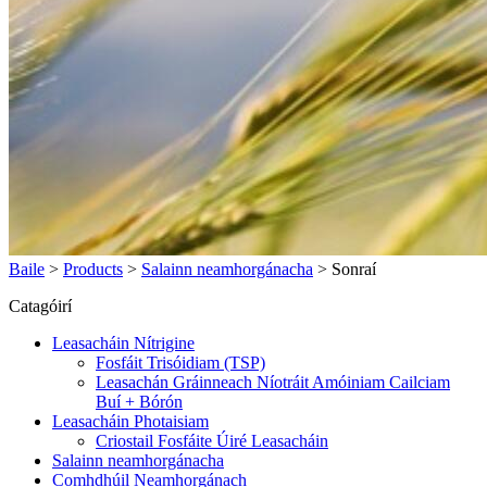
Baile
>
Products
>
Salainn neamhorgánacha
>
Sonraí
Catagóirí
Leasacháin Nítrigine
Fosfáit Trisóidiam (TSP)
Leasachán Gráinneach Níotráit Amóiniam Cailciam
Buí + Bórón
Leasacháin Photaisiam
Criostail Fosfáite Úiré Leasacháin
Salainn neamhorgánacha
Comhdhúil Neamhorgánach