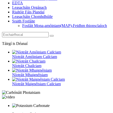
EDTA
Leasacháin Orgánach
Rialtóir Fáis Plandaí
Leasacháin Chomhdhúile
Sraith Fosfáite
Fosfáit Mona-amóiniam(MAP)-Feidhm thionsclaíoch
Táirgí is Déanaí
Níotráit Amóiniam Cailciam
Níotráit Chailciam
Níotráit Mhaignéisiam
Níotráit Maignéisiam Cailciam